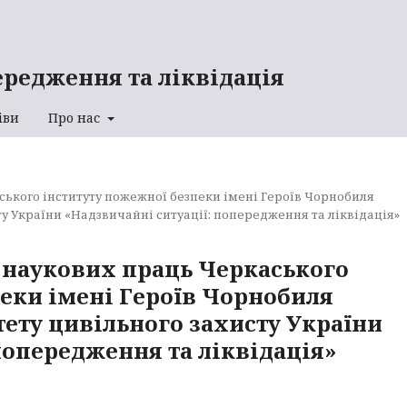
ередження та ліквідація
іви
Про нас
аського інституту пожежної безпеки імені Героїв Чорнобиля
у України «Надзвичайні ситуації: попередження та ліквідація»
ик наукових праць Черкаського
еки імені Героїв Чорнобиля
ету цивільного захисту України
попередження та ліквідація»