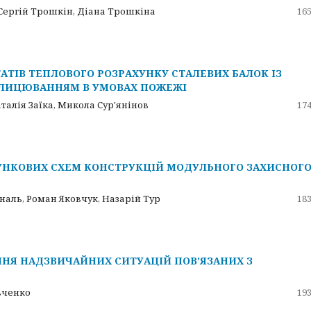
Сергій Трошкін, Діана Трошкіна
165
АТІВ ТЕПЛОВОГО РОЗРАХУНКУ СТАЛЕВИХ БАЛОК ІЗ
ЛИЦЮВАННЯМ В УМОВАХ ПОЖЕЖІ
аталія Заїка, Микола Сур'янінов
174
НКОВИХ СХЕМ КОНСТРУКЦІЙ МОДУЛЬНОГО ЗАХИСНОГ
наль, Роман Яковчук, Назарій Тур
183
НЯ НАДЗВИЧАЙНИХ СИТУАЦІЙ ПОВ’ЯЗАНИХ З
вченко
193