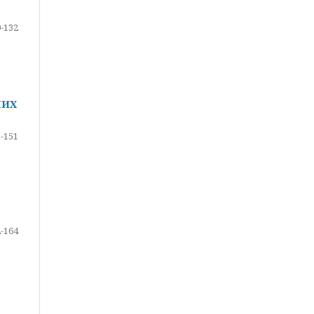
-132
НИХ
-151
-164