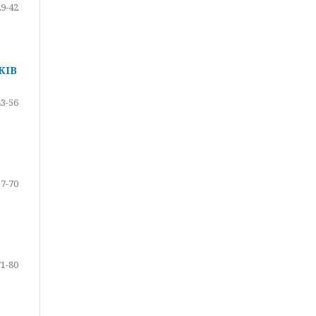
29-42
КІВ
43-56
57-70
71-80