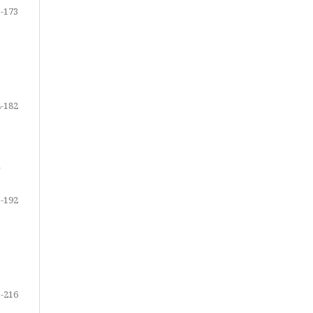
-173
-182
О
-192
-216