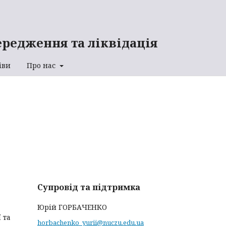
ередження та ліквідація
іви
Про нас
Супровід та підтримка
Юрій ГОРБАЧЕНКО
 та
horbachenko_yurii@nuczu.edu.ua