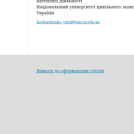
патентної діяльності
Національний університет цивільного захи
України
horbachenko_yurii@nuczu.edu.ua
Вимоги до оформлення статей