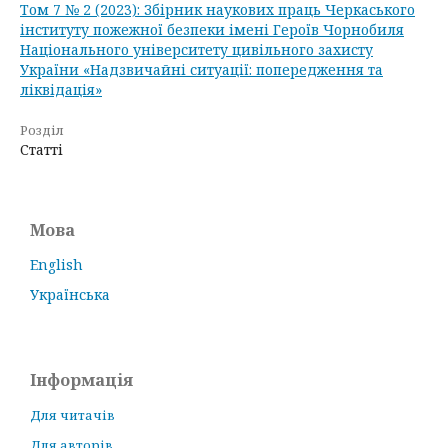
Том 7 № 2 (2023): Збірник наукових праць Черкаського
інституту пожежної безпеки імені Героїв Чорнобиля
Національного університету цивільного захисту
України «Надзвичайні ситуації: попередження та
ліквідація»
Розділ
Статті
Мова
English
Українська
Інформація
Для читачів
Для авторів