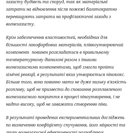
захисту будівель та споруд, так як матеріальні
затрати на відновлення після пожежі багатократно
перевищують затрати на профілактичні заходи з
вогнезахисту.
Крім забезпечення властивостей, необхідних для
більшості лакофарбових матеріалів, плівкоутворюючий
компонент повинен розкладатися в правильному
температурному діапазоні разом з іншими
вогнезахисними компонентами, щоб змогли пройти
хімічні реакції, в результаті яких утворюється пінококс.
Більше того, воно повинно мати не дуже низьку в'язкість
розплаву, щоб не призвести до сповзання розплавленого
вогнезахисного покриття в процесі піноутворення, і не
надто високу, щоб не заважати створенню піни.
В результаті проведених експериментальних досліджень
по визначенню коефіцієнту спучування, його міцності та
групи вогнезахисної ефективності розроблених