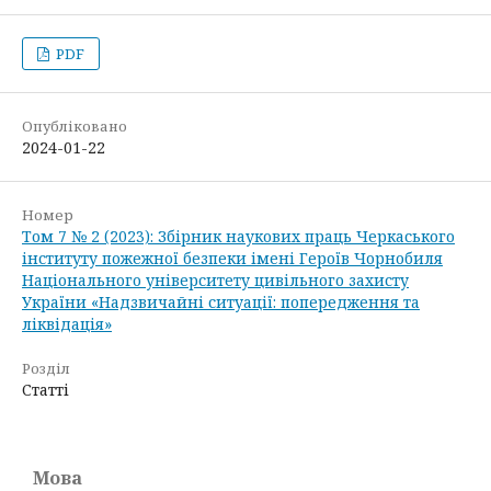
PDF
Опубліковано
2024-01-22
Номер
Том 7 № 2 (2023): Збірник наукових праць Черкаського
інституту пожежної безпеки імені Героїв Чорнобиля
Національного університету цивільного захисту
України «Надзвичайні ситуації: попередження та
ліквідація»
Розділ
Статті
Мова