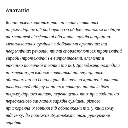
Анотація
Встановлено закономірності впливу зовнішніх
термоударних дій надзвукового обдуву потоком повітря
на металеві півсферичні оболонки зарядів нітратно-
металізованих сумішей з добавками органічних та
неорганічних речовин, якими споряджаються піротехнічні
вироби (піротехнічні ІЧ-випромінювачі, елементи
ракетно-космічної техніки та ін.). Досліджено розподіли
температури вздовж зовнішньої та внутрішньої
оболонок та по їх товщині. Визначено критичні значення
швидкостей обдуву потоком повітря та часів його
термоударного впливу, перевищення яких призводить до
передчасного займання зарядів сумішей, різкого
прискорення їх горіння під оболонками та, у кінцевому
підсумку, до пожежовибухонебезпечного руйнування
виробів.