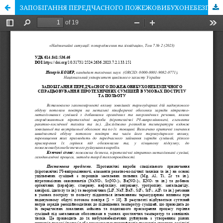
ЗАПОБІГАННЯ ПЕРЕДЧАСНОГО ПОЖЕЖОВИБУХОНЕБЕЗПЕЧНОГО СПРАЦЬОВУВАННЯ ПІРОТЕХНІЧНИХ СУМІШЕЙ В УМОВАХ ПОСТРІЛУ ТА ПОЛЬОТУ