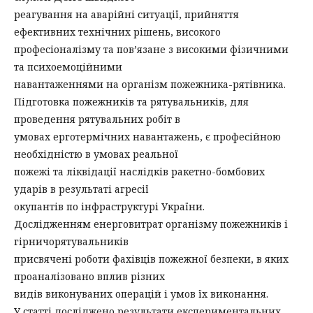
реагування на аварійні ситуації, прийняття
ефективних технічних рішень, високого
професіоналізму та пов’язане з високими фізичними
та психоемоційними
навантаженнями на організм пожежника-рятівника.
Підготовка пожежників та рятувальників, для
проведення рятувальних робіт в
умовах ерготермічних навантажень, є професійною
необхідністю в умовах реальної
пожежі та ліквідації наслідків ракетно-бомбових
ударів в результаті агресії
окупантів по інфраструктурі України.
Дослідженням енерговитрат організму пожежників і
гірничорятувальників
присвячені роботи фахівців пожежної безпеки, в яких
проаналізовано вплив різних
видів виконуваних операцій і умов їх виконання.
У статті досліджено результати експериментальних