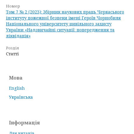
Номер
Том 7 № 2 (2023): Збірник наукових праць Черкаського
інституту пожежної безпеки імені Героїв Чорнобиля
Національного університету цивільного захисту
України «Надзвичайні ситуації: попередження та
ліквідація»
Розділ
Статті
Мова
English
Українська
Інформація
Для читачів