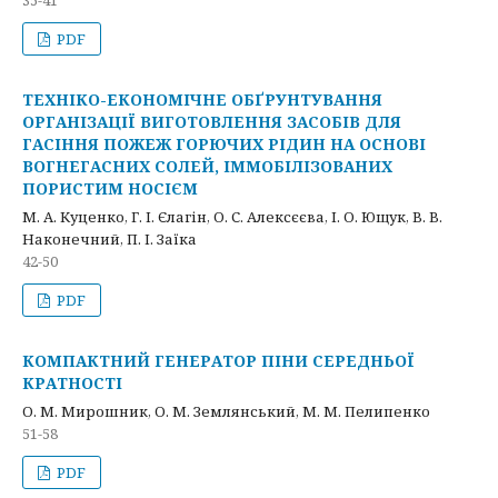
35-41
PDF
ТЕХНІКО-ЕКОНОМІЧНЕ ОБҐРУНТУВАННЯ
ОРГАНІЗАЦІЇ ВИГОТОВЛЕННЯ ЗАСОБІВ ДЛЯ
ГАСІННЯ ПОЖЕЖ ГОРЮЧИХ РІДИН НА ОСНОВІ
ВОГНЕГАСНИХ СОЛЕЙ, ІММОБІЛІЗОВАНИХ
ПОРИСТИМ НОСІЄМ
М. А. Куценко, Г. І. Єлагін, О. С. Алексєєва, І. О. Ющук, В. В.
Наконечний, П. І. Заїка
42-50
PDF
КОМПАКТНИЙ ГЕНЕРАТОР ПІНИ СЕРЕДНЬОЇ
КРАТНОСТІ
О. М. Мирошник, О. М. Землянський, М. М. Пелипенко
51-58
PDF