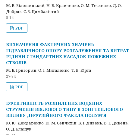
М. В. Білошицький, Н. В. Кравченко, О. М. Тесленко, Д. О.
Добряк, С. З. Цимбалістий
5-14
PDF
ВИЗНАЧЕННЯ ФАКТИЧНИХ ЗНАЧЕНЬ
ГІДРАВЛІЧНОГО ОПОРУ РОЗГАЛУЖЕННЯ ТА ВИТРАТ
РІДИНИ СТАНДАРТНИХ НАСАДОК ПОЖЕЖНИХ
СТВОЛІВ
М. Б. Григор’ян, О. І. Мигаленко, Т. В. Юрга
27-34
PDF
ЕФЕКТИВНІСТЬ РОЗПИЛЕНИХ ВОДЯНИХ
СТРУМЕНІВ ВІЯЛОВОГО ТИПУ В ЗОНІ ТЕПЛОВОГО
ВПЛИВУ ДИФУЗІЙНОГО ФАКЕЛА ПОЛУМʼЯ
Ю. Ю. Дендаренко, Ю. М. Сенчихін, В. І. Дивень, В. І. Дивень,
О. Д. Блащук