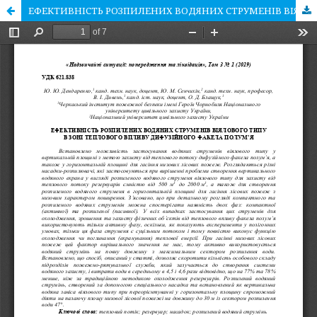
ЕФЕКТИВНІСТЬ РОЗПИЛЕНИХ ВОДЯНИХ СТРУМЕНІВ ВІЯЛОВОГО ТИПУ В ЗОНІ ТЕПЛОВОГО ВПЛИВУ ДИФУЗІЙНОГО ФАКЕЛА ПОЛУМʼЯ