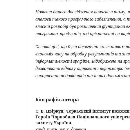
Новизна даного дослідження полягає в тому, щ
аналоги такого програмного забезпечення, а 
власній розробці був розширений функціонал в
програмних продуктів, які орієнтовані на вир
Основні цілі, що були досягнуті колективом р
економія часу на обробку результатів та знач
інформативності графіків. Відображені на гра
дозволяють відразу оцінювати інформацію без
використання довідників та інших допоміжних 
Біографія автора
С. В. Цвіркун,
Черкаський інститут пожежно
Героїв Чорнобиля Національного універси
захисту України
канд. техн. наук, доцент