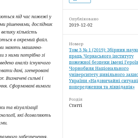
ваються під час пожежі у
Опубліковано
ми рішеннями, дослідник
2019-12-02
велику кількість
аються в окремий файл.
Номер
вони мають машинно-
Том 3 № 1 (2019): Збірник нау
и з ними потрібно зі
праць Черкаського інституту
пожежної безпеки імені Герої
едено аналіз існуючого
Чорнобиля Національного
вати дані, згенеровані
університету цивільного захи
. Визначені сильні і
України «Надзвичайні ситуаці
ння. Сформовані вимоги
попередження та ліквідація»
Розділ
Статті
и та візуалізації
хнології, які дозволяють
ами.
рамного забезпечення.