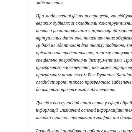
забезпечення.
При моделюванні фізичних процесів, які відбу
великих будівлях зі складними конструктивни
повинен розташовувати у тривимірній моделі 
віртуальних датчиків, показники яких зберіг
Ці дані не адаптовані для аналізу людиною, 
орієнтоване представлення, а тому працюват
спеціально розробленими інструментами. Пров
програмного забезпечення, яке може опрацьову
програмним комплексом Fire Dynamics Simulator
слабкі сторони такого програмного забезпече
до власного програмного забезпечення.
Досліджено сучасний стан справ у сфері обробк
інформації. Визначені основні інформаційні те
швидко і якісно створювати графіки та діагр
Розроблено і апробовано роботу власного прог