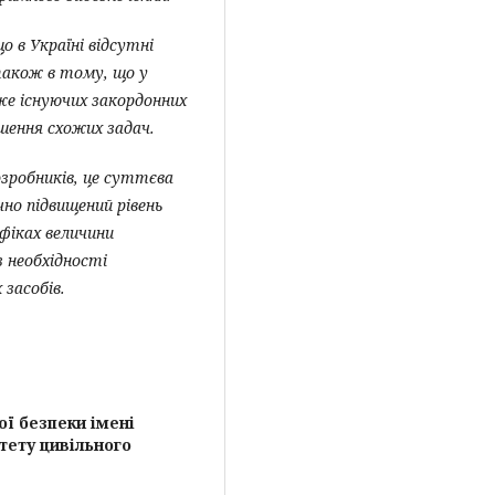
о в Україні відсутні
також в тому, що у
же існуючих закордонних
ішення схожих задач.
озробників, це суттєва
но підвищений рівень
фіках величини
 необхідності
засобів.
ї безпеки імені
тету цивільного