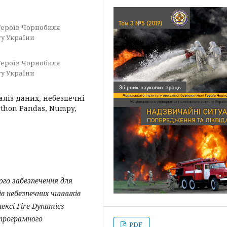
Героїв Чорнобиля
ту України
Героїв Чорнобиля
ту України
наліз даних, небезпечні
ython Pandas, Numpy,
го забезпечення для
ів небезпечних чинників
ексі Fire Dynamics
 програмного
PDF