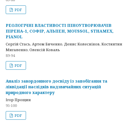
PDF
РЕОЛОГІЧНІ ВЛАСТИВОСТІ ПІНОУТВОРЮВАЧІВ
ПІРЕНА–1, СОФІР, АЛЬПЕН, MOUSSOL, STHAMEX,
PIANOL
Сергій Стась, Артем Биченко, Денис Колесніков, Костянтин
Мигаленко, Олексій Коваль
89-94
PDF
Аналіз закордонного досвіду із запобігання та
ліквідації наслідків надзвичайних ситуацій
природного характеру
Ігор Прощин
95-100
PDF