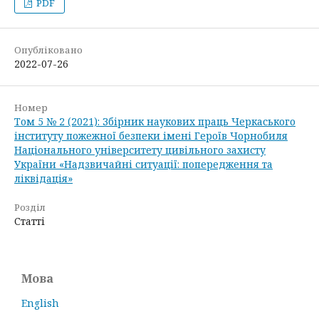
PDF
Опубліковано
2022-07-26
Номер
Том 5 № 2 (2021): Збірник наукових праць Черкаського
інституту пожежної безпеки імені Героїв Чорнобиля
Національного університету цивільного захисту
України «Надзвичайні ситуації: попередження та
ліквідація»
Розділ
Статті
Мова
English