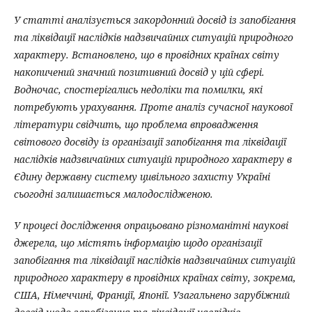
У статті аналізується закордонний досвід із запобігання
та ліквідації наслідків надзвичайних ситуацій природного
характеру. Встановлено, що в провідних країнах світу
накопичений значний позитивний досвід у цій сфері.
Водночас, спостерігались недоліки та помилки, які
потребують урахування. Проте аналіз сучасної наукової
літератури свідчить, що проблема впровадження
світового досвіду із організації запобігання та ліквідації
наслідків надзвичайних ситуацій природного характеру в
Єдину державну систему цивільного захисту Україні
сьогодні залишається малодослідженою.
У процесі дослідження опрацьовано різноманітні наукові
джерела, що містять інформацію щодо організації
запобігання та ліквідації наслідків надзвичайних ситуацій
природного характеру в провідних країнах світу, зокрема,
США, Німеччині, Франції, Японії. Узагальнено зарубіжний