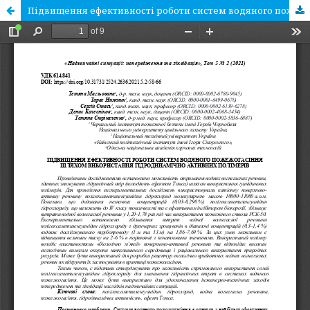
Підвищення ефективності роботи систем водяного пожежогасіння шляхом використання гідродинамічно активних полімерів