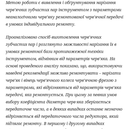
Метою роботи є виявлення і обґрунтування нарізання
черв’ячних зубчастих пар інструментом з параметрами
неаналогічними черв’яку ремонтованої черв’ячної передачі
в умовах індивідуального ремонту.
Проаналізовано спосіб виготовлення черв’ячних
зубчастих пар і розглянуто можливості нарізання їх в
умовах ремонтної бази протипожежної техніки
інструментом, відмінним від параметрів черв’яка. На
основі проведеного аналізу показано, що, використовуючи
наведені рекомендації можливо ремонтувати – нарізати
черв’як і вінець черв’ячного колеса черв’ячною фрезою з
параметрами, які відрізняються від параметрів черв’яка
передачі, яка ремонтується. При цьому за певних умов
вибору коефіцієнта діаметра черв
ۥ
яка зберігається
передаточне число, а в деяких випадках останнє незначно
відрізняється від передаточного числа редуктора, який
підлягає ремонту. В першому і другому випадках