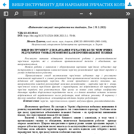
ВИБІР ІНСТРУМЕНТУ ДЛЯ НАРІЗАННЯ ЗУБЧАСТИХ КОЛІС ЧЕРВ’ЯЧНИХ РЕДУКТОРІВ В УМОВАХ РЕМОНТНОЇ БАЗИ ПРОТИПОЖЕЖНОЇ ТЕХНІКИ