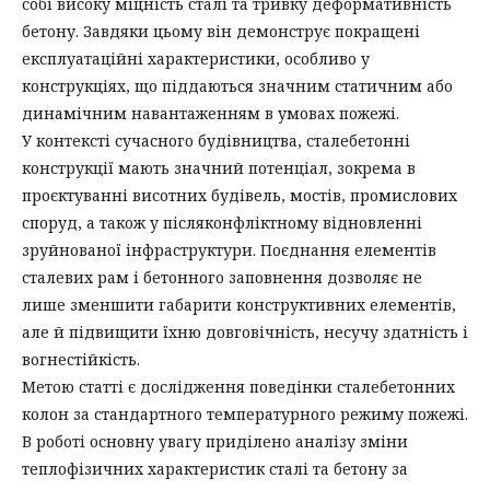
собі високу міцність сталі та тривку деформативність
бетону. Завдяки цьому він демонструє покращені
експлуатаційні характеристики, особливо у
конструкціях, що піддаються значним статичним або
динамічним навантаженням в умовах пожежі.
У контексті сучасного будівництва, сталебетонні
конструкції мають значний потенціал, зокрема в
проєктуванні висотних будівель, мостів, промислових
споруд, а також у післяконфліктному відновленні
зруйнованої інфраструктури. Поєднання елементів
сталевих рам і бетонного заповнення дозволяє не
лише зменшити габарити конструктивних елементів,
але й підвищити їхню довговічність, несучу здатність і
вогнестійкість.
Метою статті є дослідження поведінки сталебетонних
колон за стандартного температурного режиму пожежі.
В роботі основну увагу приділено аналізу зміни
теплофізичних характеристик сталі та бетону за