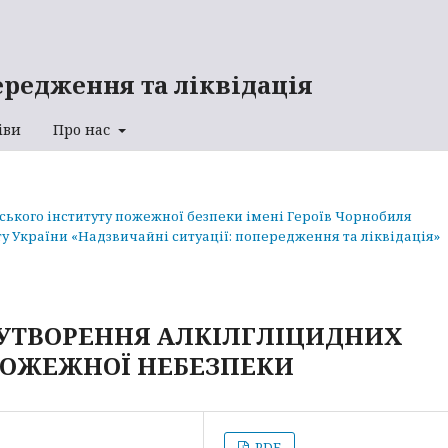
ередження та ліквідація
іви
Про нас
аського інституту пожежної безпеки імені Героїв Чорнобиля
у України «Надзвичайні ситуації: попередження та ліквідація»
УТВОРЕННЯ АЛКІЛГЛІЦИДНИХ
 ПОЖЕЖНОЇ НЕБЕЗПЕКИ
PDF