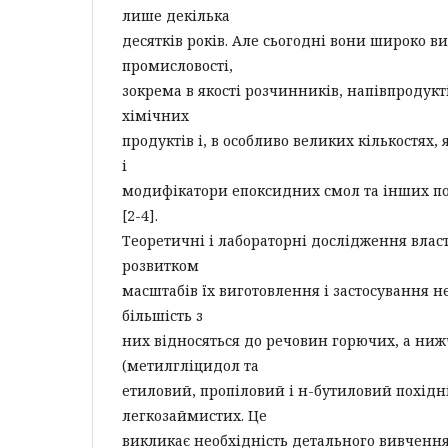
лише декілька
десятків років. Але сьогодні вони широко в
промисловості,
зокрема в якості розчинників, напівпродукт
хімічних
продуктів і, в особливо великих кількостях,
і
модифікатори епоксидних смол та інших п
[2-4].
Теоретичні і лабораторні дослідження власт
розвитком
масштабів їх виготовлення і застосування н
більшість з
них відносяться до речовин горючих, а ни
(метилгліцидол та
етиловий, пропіловий і н-бутиловий похідн
легкозаймистих. Це
викликає необхідність детального вивченн