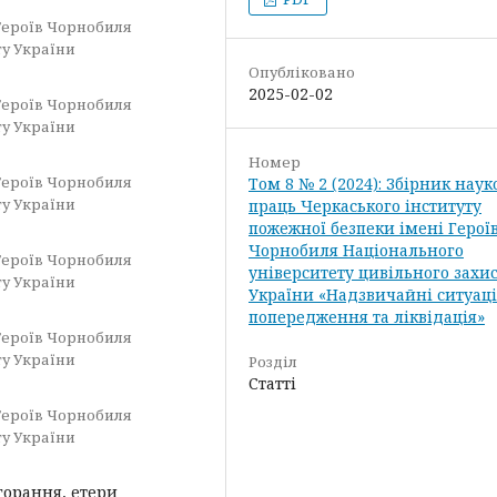
Героїв Чорнобиля
ту України
Опубліковано
2025-02-02
Героїв Чорнобиля
ту України
Номер
Героїв Чорнобиля
Том 8 № 2 (2024): Збірник нау
ту України
праць Черкаського інституту
пожежної безпеки імені Герої
Чорнобиля Національного
Героїв Чорнобиля
університету цивільного захи
ту України
України «Надзвичайні ситуаці
попередження та ліквідація»
Героїв Чорнобиля
ту України
Розділ
Статті
Героїв Чорнобиля
ту України
горання, етери