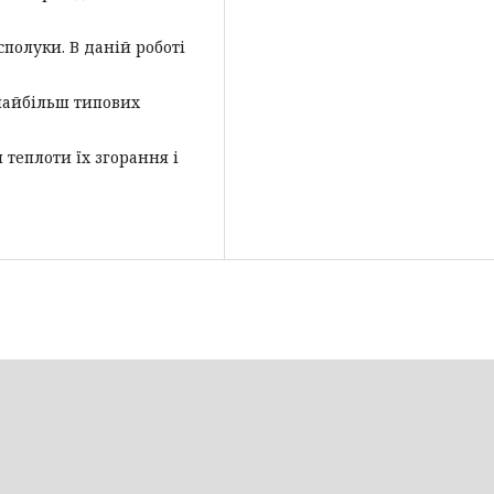
сполуки. В даній роботі
найбільш типових
теплоти їх згорання і