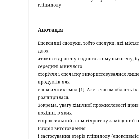
гліцидолу
Анотація
Епоксидні сполуки, тобто сполуки, які містя
двох
атомів гідрогену і одного атому оксигену, б
середині минулого
сторіччя і спочатку використовувалися лише
продуктів для
епоксидних смол [1]. Але з часом область їх
розширилася.
Зокрема, увагу хімічної промисловості прив
похідні, в яких
гідроксильний атом гідрогену заміщений на
Історія виготовлення
і застосування етерів гліцидолу (епоксивміс