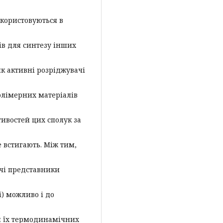
икористовуються в
ів для синтезу інших
 як активні розріджувачі
олімерних матеріалів
ивостей цих сполук за
е встигають. Між тим,
жчі представники
і) можливо і до
я їх термодинамічних