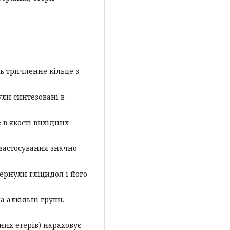
ть тричленне кільце з
ули синтезовані в
 в якості вихідних
 застосування значно
ернули гліцидол і його
 алкільні групи.
них етерів) нараховує