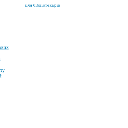
Для бібліотекарів
кових
в
сту
ї: