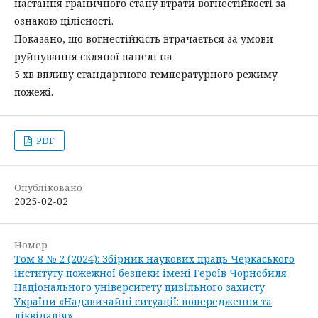
настання граничного стану втрати вогнестійкості за
ознакою цілісності.
Показано, що вогнестійкість втрачається за умови
руйнування скляної панелі на
5 хв впливу стандартного температурного режиму
пожежі.
PDF
Опубліковано
2025-02-02
Номер
Том 8 № 2 (2024): Збірник наукових праць Черкаського
інституту пожежної безпеки імені Героїв Чорнобиля
Національного університету цивільного захисту
України «Надзвичайні ситуації: попередження та
ліквідація»