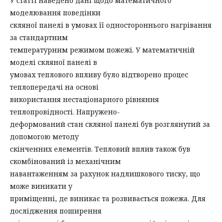
У статті наведено дані щодо математичного
моделювання поведінки
скляної панелі в умовах її одностороннього нагрівання
за стандартним
температурним режимом пожежі. У математичній
моделі скляної панелі в
умовах теплового впливу було відтворено процес
теплопередачі на основі
використання нестаціонарного рівняння
теплопровідності. Напружено-
деформований стан скляної панелі був розглянутий за
допомогою методу
скінченних елементів. Тепловий вплив також був
скомбінований із механічним
навантаженням за рахунок надлишкового тиску, що
може виникати у
приміщенні, де виникає та розвивається пожежа. Для
дослідження поширення