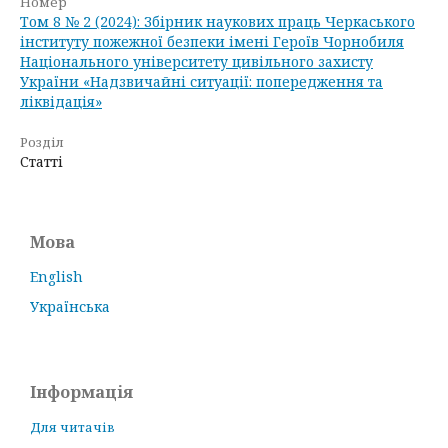
Номер
Том 8 № 2 (2024): Збірник наукових праць Черкаського
інституту пожежної безпеки імені Героїв Чорнобиля
Національного університету цивільного захисту
України «Надзвичайні ситуації: попередження та
ліквідація»
Розділ
Статті
Мова
English
Українська
Інформація
Для читачів