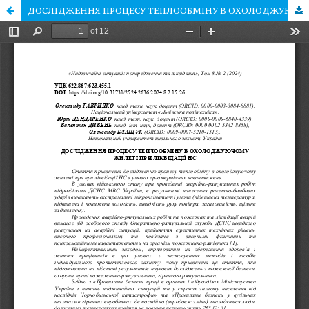
ДОСЛІДЖЕННЯ ПРОЦЕСУ ТЕПЛООБМІНУ В ОХОЛОДЖУЮЧОМУ ЖИЛЕТІ ПРИ ЛІКВІДАЦІЇ НС