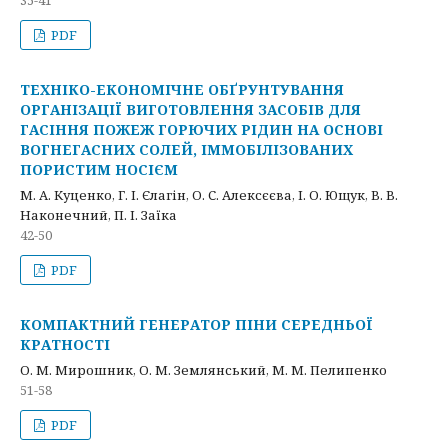
35-41
PDF
ТЕХНІКО-ЕКОНОМІЧНЕ ОБҐРУНТУВАННЯ
ОРГАНІЗАЦІЇ ВИГОТОВЛЕННЯ ЗАСОБІВ ДЛЯ
ГАСІННЯ ПОЖЕЖ ГОРЮЧИХ РІДИН НА ОСНОВІ
ВОГНЕГАСНИХ СОЛЕЙ, ІММОБІЛІЗОВАНИХ
ПОРИСТИМ НОСІЄМ
М. А. Куценко, Г. І. Єлагін, О. С. Алексєєва, І. О. Ющук, В. В.
Наконечний, П. І. Заїка
42-50
PDF
КОМПАКТНИЙ ГЕНЕРАТОР ПІНИ СЕРЕДНЬОЇ
КРАТНОСТІ
О. М. Мирошник, О. М. Землянський, М. М. Пелипенко
51-58
PDF