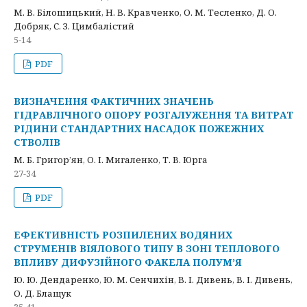
М. В. Білошицький, Н. В. Кравченко, О. М. Тесленко, Д. О.
Добряк, С. З. Цимбалістий
5-14
PDF
ВИЗНАЧЕННЯ ФАКТИЧНИХ ЗНАЧЕНЬ
ГІДРАВЛІЧНОГО ОПОРУ РОЗГАЛУЖЕННЯ ТА ВИТРАТ
РІДИНИ СТАНДАРТНИХ НАСАДОК ПОЖЕЖНИХ
СТВОЛІВ
М. Б. Григор’ян, О. І. Мигаленко, Т. В. Юрга
27-34
PDF
ЕФЕКТИВНІСТЬ РОЗПИЛЕНИХ ВОДЯНИХ
СТРУМЕНІВ ВІЯЛОВОГО ТИПУ В ЗОНІ ТЕПЛОВОГО
ВПЛИВУ ДИФУЗІЙНОГО ФАКЕЛА ПОЛУМʼЯ
Ю. Ю. Дендаренко, Ю. М. Сенчихін, В. І. Дивень, В. І. Дивень,
О. Д. Блащук