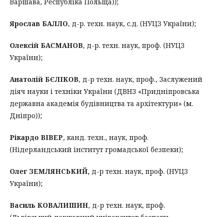
Варшава, Республіка Польща));
Ярослав БАЛЛО
, д-р. техн. наук, с.д. (НУЦЗ України);
Олексій БАСМАНОВ
, д-р. техн. наук, проф. (НУЦЗ
України);
Анатолій БЄЛІКОВ
, д-р техн. наук, проф., Заслужений
діяч науки і техніки України (ДВНЗ «Придніпровська
державна академія будівництва та архітектури» (м.
Дніпро));
Рікардо ВІВЕР
, канд. техн., наук, проф.
(Нідерландський інститут громадської безпеки);
Олег ЗЕМЛЯНСЬКИЙ,
д-р техн. наук, проф. (НУЦЗ
України);
Василь КОВАЛИШИН
, д-р техн. наук, проф.