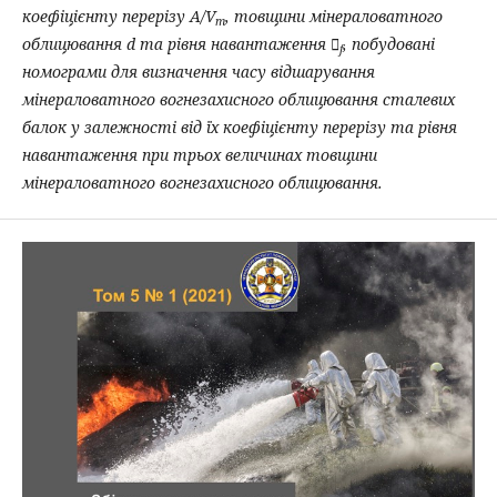
коефіцієнту перерізу A/V
, товщини мінераловатного
m
облицювання d та рівня навантаження 
, побудовані
f
номограми для визначення часу відшарування
мінераловатного вогнезахисного облицювання сталевих
балок у залежності від їх коефіцієнту перерізу та рівня
навантаження при трьох величинах товщини
мінераловатного вогнезахисного облицювання.