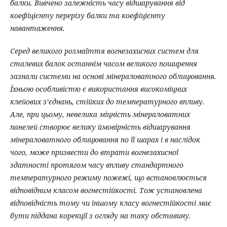
балки. Вивчено залежність часу відшарування від
коефіцієнту перерізу балки та коефіцієнту
навантаження.
Серед великого розмаїття вогнезахисних систем для
сталевих балок останнім часом великого поширення
зазнали системи на основі мінераловатного облицювання.
Їхньою особливістю є використання високоміцних
клейових з’єднань, стійких до температурного впливу.
Але, при цьому, невелика міцність мінераловатних
панелей створює велику ймовірність відшарування
мінераловатного облицювання по її шарах і в наслідок
чого, може призвести до втрати вогнезахисної
здатності протягом часу впливу стандартного
температурного режиму пожежі, що встановлюється
відповідним класом вогнестійкості. Тож установлена
відповідність тому чи іншому класу вогнестійкості має
бути піддана корекції з огляду на таку обставину.