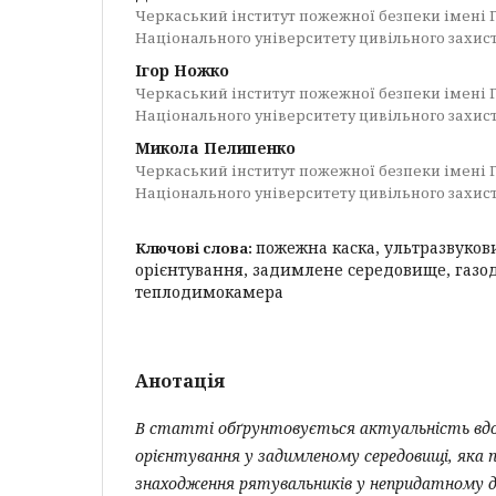
Черкаський інститут пожежної безпеки імені 
Національного університету цивільного захис
Ігор Ножко
Черкаський інститут пожежної безпеки імені 
Національного університету цивільного захис
Микола Пелипенко
Черкаський інститут пожежної безпеки імені 
Національного університету цивільного захис
пожежна каска, ультразвуков
Ключові слова:
орієнтування, задимлене середовище, газо
теплодимокамера
Анотація
В статті обґрунтовується актуальність вдо
орієнтування у задимленому середовищі, яка п
знаходження рятувальників у непридатному д