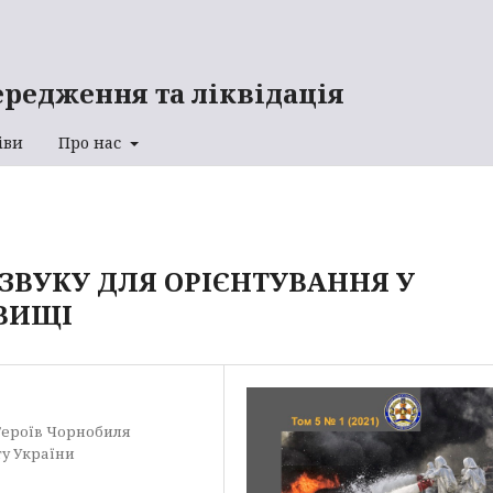
ередження та ліквідація
іви
Про нас
ЗВУКУ ДЛЯ ОРІЄНТУВАННЯ У
ВИЩІ
Героїв Чорнобиля
ту України