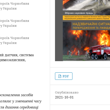
Героїв Чорнобиля
ту України
Героїв Чорнобиля
ту України
Героїв Чорнобиля
ту України
ий датчик, система
димозахисник,
PDF
Опубліковано
сконалення засобів
2021-10-01
олягає у зменшенні часу
ля дихання середовищі