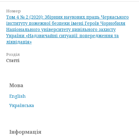
Номер
Том 4 № 2 (2020): Збірник наукових праць Черкаського
інституту пожежної безпеки імені Героїв Чорнобиля
Національного університету цивільного захисту
України «Надзвичайні ситуації: попередження та
ліквідація»
Розділ
Статті
Мова
English
Українська
Інформація