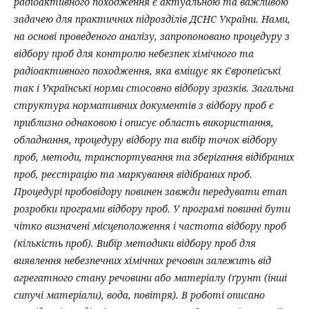
радіоактивного походження є актуальною та важливою
задачею для практичних підрозділів ДСНС України. Нами,
на основі проведеного аналізу, запропоновано процедуру з
відбору проб для контролю небезпек хімічного та
радіоактивного походження, яка вміщує як Європейські
так і Українські норми стосовно відбору зразків. Загальна
структура нормативних документів з відбору проб є
приблизно однаковою і описує область використання,
обладнання, процедуру відбору та вибір точок відбору
проб, методи, транспортування та зберігання відібраних
проб, реєстрацію та маркування відібраних проб.
Процедурі пробовідору повинен завжди передувати етап
розробки програми відбору проб. У програмі повинні бути
чітко визначені місцеположення і частота відбору проб
(кількість проб). Вибір методики відбору проб для
виявлення небезпечних хімічних речовин залежить від
агрегатного стану речовини або матеріалу (ґрунт (інші
сипучі матеріали), вода, повітря). В роботі описано