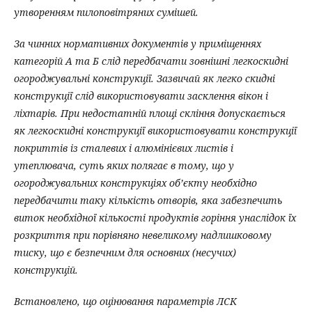
утворенням пилоповітряних сумішей.
За чинних нормативних документів у приміщеннях
категорій А та Б слід передбачати зовнішні легкоскидні
огороджувальні конструкції. Зазвичай як легко скидні
конструкції слід використовувати засклення вікон і
ліхтарів. При недостатній площі скління допускається
як легкоскидні конструкції використовувати конструкції
покриттів із сталевих і алюмінієвих листів і
утеплювача, суть яких полягає в тому, що у
огороджувальних конструкціях об’єкту необхідно
передбачити таку кількість отворів, яка забезпечить
виток необхідної кількості продуктів горіння унаслідок їх
розкриття при порівняно невеликому надлишковому
тиску, що є безпечним для основних (несучих)
конструкцій.
Встановлено, що оцінювання параметрів ЛСК