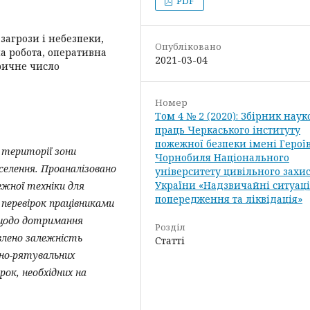
PDF
загрози і небезпеки,
Опубліковано
а робота, оперативна
2021-03-04
ричне число
Номер
Том 4 № 2 (2020): Збірник нау
праць Черкаського інституту
пожежної безпеки імені Герої
 території зони
Чорнобиля Національного
дселення. Проаналізовано
університету цивільного захи
України «Надзвичайні ситуаці
жної техніки для
попередження та ліквідація»
 перевірок працівниками
 щодо дотримання
Розділ
влено залежність
Статті
жно-рятувальних
ірок, необхідних на