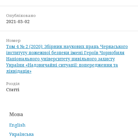
Опубліковано
2021-03-02
Номер
Том 4 № 2 (2020): Збірник наукових праць Черкаського
інституту пожежної безпеки імені Героїв Чорнобиля
Національного університету цивільного захисту
України «Надзвичайні ситуації: попередження та
ліквідація»
Розділ
Статті
Мова
English
Українська