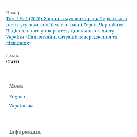
Номер
Том 4 № 1 (2020): Збірник наукових праць Черкаського
інституту пожежної безпеки імені Героїв Чорнобиля
Національного університету цивільного захисту
України «Надзвичайні ситуації: попередження та
ліквідація»
Розділ
Статті
Мова
English
Українська
Інформація