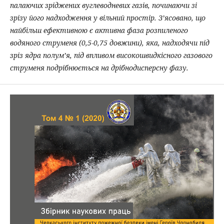
палаючих зріджених вуглеводневих газів, починаючи зі
зрізу його надходження у вільний простір. З’ясовано, що
найбільш ефективною є активна фаза розпиленого
водяного струменя (0,5-0,75 довжини), яка, надходячи під
зріз ядра полум’я, під впливом високошвидкісного газового
струменя подрібнюється на дрібнодисперсну фазу.