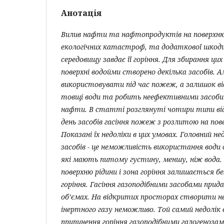
Анотація
Вилив нафти та нафтопродуктів на поверхню
екологічних катастроф, та додаткової шкод
середовищу завдає її горіння. Для збирання цих
поверхні водойми створено декілька засобів. А
використовувати під час пожеж, а залишок ві
товщі води
та
робить неефективними
засоби
нафти.
В
статті розглянуті чотири типи від
день засобів гасіння пожеж з розлитою на по
Показані їх недоліки в цих умовах. Головний не
засобів - це неможливість використання води 
які мають питому густину, меншу, ніж вода.
поверхню рідини і зона горіння залишається б
горіння. Гасіння газоподібними засобами прид
об’ємах. На відкритих просторах створити н
інертного газу неможливо. Той самий недолік 
припинення горіння газоподібними галогеноза