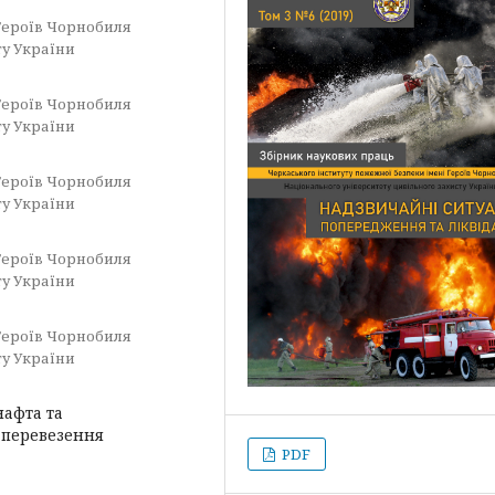
Героїв Чорнобиля
ту України
Героїв Чорнобиля
ту України
Героїв Чорнобиля
ту України
Героїв Чорнобиля
ту України
Героїв Чорнобиля
ту України
нафта та
і перевезення
PDF