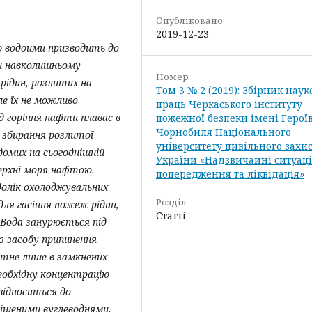
Опубліковано
2019-12-23
 водойми призводить до
и навколишньому
Номер
 рідин, розлитих на
Том 3 № 2 (2019): Збірник нау
ле їх не можливо
праць Черкаського інституту
д горіння нафти плаває в
пожежної безпеки імені Герої
Чорнобиля Національного
 збирання розлитої
університету цивільного захи
омих на сьогоднішній
України «Надзвичайні ситуаці
верхні моря нафтою.
попередження та ліквідація»
долік
охолоджувальних
Розділ
для гасіння пожеж рідин,
Статті
 Вода занурюється під
ез засобу припинення
атне лише в замкнених
еобхідну концентрацію
відноситься до
міщеними вуглеводнями.