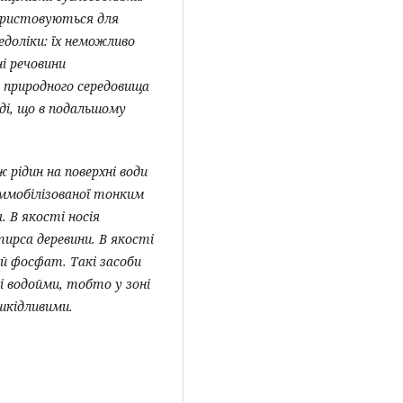
икористовуються для
едоліки: їх неможливо
і речовини
 природного середовища
ді, що в подальшому
 рідин на поверхні води
 іммобілізованої тонким
. В якості носія
ирса деревини. В якості
й фосфат. Такі засоби
і водойми, тобто у зоні
ешкідливими.