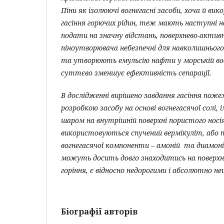
Піни як ізолюючі вогнегасні засоби, хоча й в
гасіння горючих рідин, теж мають наступні н
подати на значну відстань, поверхнево-активн
піноутворювача небезпечні для навколишнього
та
утворюють емульсію нафти у морській во
суттєво зменшує ефективність сепарації.
В
дослідженні вирішено завдання гасіння пожеж
розробкою засобу на основі вогнегасячої солі,
шаром на внутрішній поверхні пористого носія
використовуються спучений вермікуліт, або т
вогнегасячої компоненти – амоній та диамоні
можуть досить довго знаходитись на поверхн
горіння, є відносно недорогими і абсолютно н
Біографії авторів