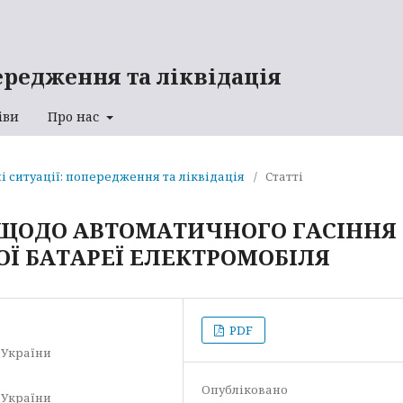
ередження та ліквідація
іви
Про нас
ні ситуації: попередження та ліквідація
/
Статті
ЩОДО АВТОМАТИЧНОГО ГАСІННЯ
Ї БАТАРЕЇ ЕЛЕКТРОМОБІЛЯ
PDF
 України
Опубліковано
 України