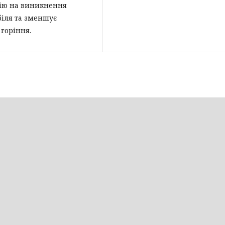
цію на виникнення
біля та зменшує
горіння.