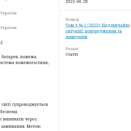
2025-06-28
 України
Номер
Том 9 № 1 (2025): Надзвичайні
 України
ситуації: попередження та
ліквідація
.4
Розділ
Статті
 батарея, пожежа,
истема пожежогасіння,
 світі супроводжується
безпеки.
е виникати через
о замикання. Метою