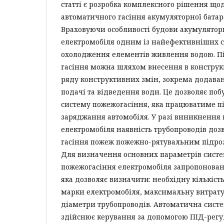
статті є розробка комплексного рішення що
автоматичного гасіння акумуляторної батар
Враховуючи особливості будови акумуляторн
електромобіля одним із найефективніших спо
охолодження елементів живлення водою. П
гасіння можна шляхом внесення в конструкц
ряду конструктивних змін, зокрема додава
подачі та відведення води. Це дозволяє по
систему пожежогасіння, яка працюватиме пі
заряджання автомобіля. У разі виникнення 
електромобіля наявність трубопроводів д
гасіння пожеж пожежно-рятувальним підро
Для визначення основних параметрів сист
пожежогасіння електромобіля запропонован
яка дозволяє визначити: необхідну кількіст
марки електромобіля, максимальну витрату 
діаметри трубопроводів. Автоматична сист
здійснює керування за допомогою ПІД-регу