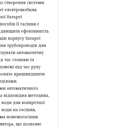
до створення системи
еї електромобиля.
ої батареї
собів її гасіння є
ідвищити ефективність
ію корпусу батареї
ння трубопроводів для
будувати автоматичну
д час стоянки та
пожежі під час руху
озволить пришвидшити
зділами.
еми автоматичного
а відповідна методика,
ь води для конкретної
води на гасіння,
ема пожежогасіння
лятора, що дозволяє