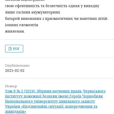
свою ефективність та безпечність однак у випадку
лише гасіння акумуляторних
батарей виконаних з призматичних чи пакетних літій-
іонних елементів
живлення.
PDF
Опубліковано
2025-02-02
Номер
Том 8 № 2 (2024): Збірник наукових праць Черкаського
інституту пожежної безпеки імені Героїв Чорнобиля
Національного університету цивільного захисту
України «Надзвичайні ситуації: попередження та
ліквідація»