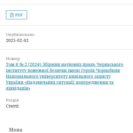
PDF
Опубліковано
2025-02-02
Номер
Том 8 № 2 (2024): Збірник наукових праць Черкаського
інституту пожежної безпеки імені Героїв Чорнобиля
Національного університету цивільного захисту
України «Надзвичайні ситуації: попередження та
ліквідація»
Розділ
Статті
Мова