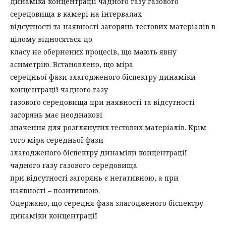
динаміка концентрації чадного газу газового
середовища в камері на інтервалах
відсутності та наявності загорянь тестових матеріалів в
цілому відносяться до
класу не обернених процесів, що мають явну
асиметрію. Встановлено, що міра
середньої фази злагодженого біспектру динаміки
концентрації чадного газу
газового середовища при наявності та відсутності
загорянь має неоднакові
значення для розглянутих тестових матеріалів. Крім
того міра середньої фази
злагодженого біспектру динаміки концентрації
чадного газу газового середовища
при відсутності загорянь є негативною, а при
наявності – позитивною.
Одержано, що середня фаза злагодженого біспектру
динаміки концентрації