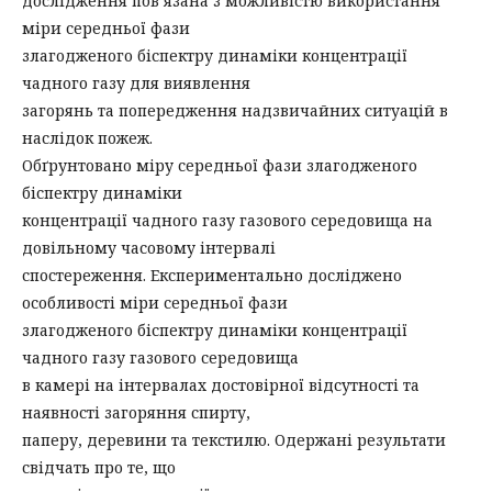
дослідження пов’язана з можливістю використання
міри середньої фази
злагодженого біспектру динаміки концентрації
чадного газу для виявлення
загорянь та попередження надзвичайних ситуацій в
наслідок пожеж.
Обґрунтовано міру середньої фази злагодженого
біспектру динаміки
концентрації чадного газу газового середовища на
довільному часовому інтервалі
спостереження. Експериментально досліджено
особливості міри середньої фази
злагодженого біспектру динаміки концентрації
чадного газу газового середовища
в камері на інтервалах достовірної відсутності та
наявності загоряння спирту,
паперу, деревини та текстилю. Одержані результати
свідчать про те, що