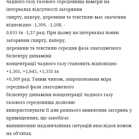
чадного газу газового середовища камери на
інтервалах відсутності загоряння
спирту, паперу, деревини та текстилю має значення
відповідно -1,509, -1,108, -
0,655 та -1,37 рад. При цьому на інтервалах появи
загоряння спирту, паперу,
деревини та текстилю середня фаза злагодженого
біспектру динаміки
концентрації чадного газу становить відповідно
+1,501, +1,645, +1,553 та
+0,309 рад. Таким чином, запропонована міра
середньої фази злагодженого
біспектру динаміки концентрації чадного газу
газового середовища дозволяє
використовувати її для раннього виявлення загорянь у
приміщеннях, що запобігає
виникненню надзвичайних ситуацій внаслідок пожеж
на об’єктах.