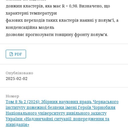
довжин кластерів, яка має R = 0,98. Визначено, що
характерні температури
фазових переходів таких кластерів наявні у полум’ї, а
конденсаційна модель
дозволяє прогнозувати товщину фронту полум’я.
PDF
Опубліковано
2025-02-02
Номер
Том 8 № 2 (2024): Збірник наукових праць Черкаського
інституту пожежної безпеки імені Героїв Чорнобиля
Національного університету цивільного захисту
України «Надзвичайні ситуації: попередження та
ліквідація»