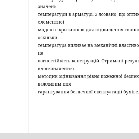
значень
температури в арматурі. З’ясовано, що опти
елементної
моделі є критичною для підвищення точно
оскільки
температура впливає на механічні властивост
на
вогнестійкість конструкцій. Отримані резу
вдосконаленню
методик оцінювання рівня пожежної безпеки
важливим для
гарантування безпечної експлуатації будіве