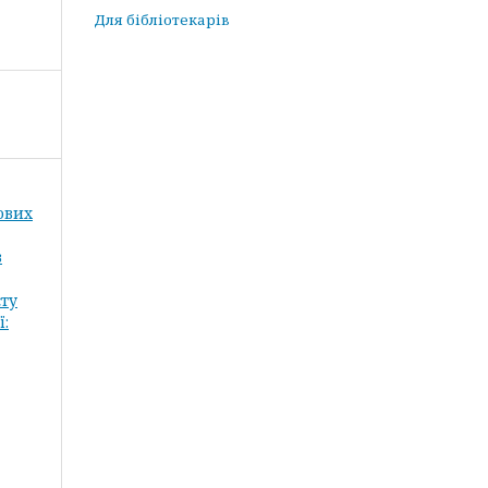
Для бібліотекарів
кових
в
сту
ї: