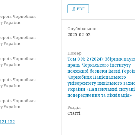
PDF
Героїв Чорнобиля
ту України
Опубліковано
2025-02-02
Героїв Чорнобиля
ту України
Номер
Героїв Чорнобиля
Том 8 № 2 (2024): Збірник нау
ту України
праць Черкаського інституту
пожежної безпеки імені Герої
Чорнобиля Національного
Героїв Чорнобиля
університету цивільного захи
ту України
України «Надзвичайні ситуаці
попередження та ліквідація»
Героїв Чорнобиля
ту України
Розділ
Статті
.121.132