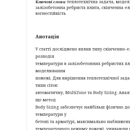
теплотехнічна задача, моде
Ключові слова:
залізобетонна ребриста плита, скінченна-ел
вогнестійкість
Анотація
У статті досліджено вплив типу скінченно-е
розподіл
температури в залізобетонних ребристих пл
моделювання
пожежі. Для вирішення теплотехнічної зада
типи сіток:
автоматичну, MultiZone та Body Sizing. Аналі
що метод
Body Sizing забезпечує найбільш фізично д
температури у
бетоні та арматурі, максимально наближен
температурного режиму пожежі, уникаючи 