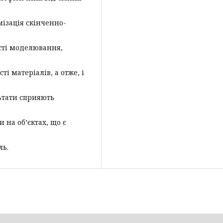
мізація скінченно-
сті моделювання,
і матеріалів, а отже, і
льтати сприяють
 на об’єктах, що є
ль.