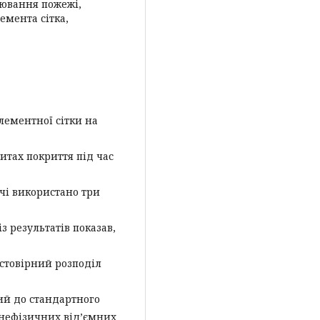
лювання пожежі,
емента сітка,
лементної сітки на
итах покриття під час
чі використано три
з результатів показав,
остовірний розподіл
ий до стандартного
нефізичних від’ємних