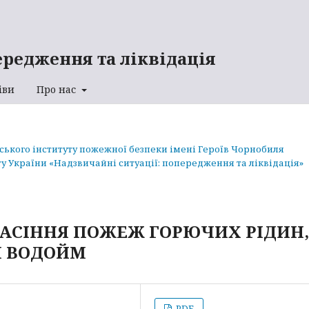
ередження та ліквідація
іви
Про нас
аського інституту пожежної безпеки імені Героїв Чорнобиля
у України «Надзвичайні ситуації: попередження та ліквідація»
ГАСІННЯ ПОЖЕЖ ГОРЮЧИХ РІДИН,
І ВОДОЙМ
PDF