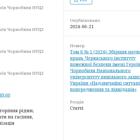
роїв Чорнобиля НУЦЗ
Опубліковано
2024-06-21
роїв Чорнобиля НУЦЗ
Номер
роїв Чорнобиля НУЦЗ
Том 8 № 1 (2024): Збірник нау
праць Черкаського інституту
пожежної безпеки імені Герої
Чорнобиля Національного
роїв Чорнобиля НУЦЗ
університету цивільного захи
України «Надзвичайні ситуаці
попередження та ліквідація»
49.60
Розділ
Статті
 горіння рідин,
ати на гасіння,
лізація