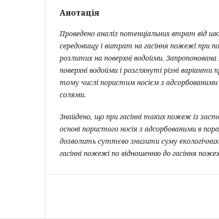
Анотація
Проведено аналіз потенціальних втрат від ш
середовищу і витрат на гасіння пожежі при п
розлитих на поверхні водойми. Запропонована
поверхні водойми і розглянуті різні варіанти п
тому числі пористим носієм з адсорбованими 
солями.
Знайдено, що при
гасінні таких пожеж із заст
основі пористого носія з адсорбованими в пор
дозволить суттєво знизити суму екологічни
гасінні пожежі по відношенню до гасіння пож