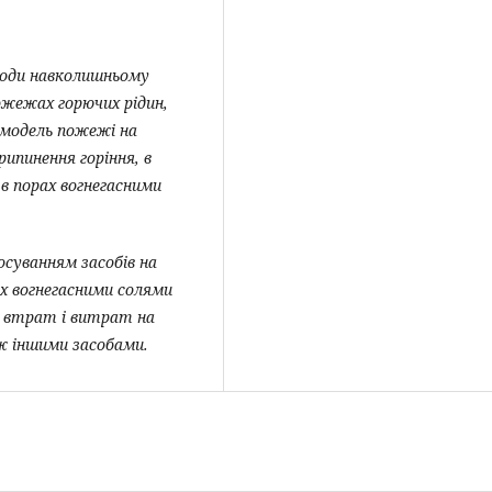
коди навколишньому
ожежах горючих рідин,
 модель пожежі на
рипинення горіння, в
в порах вогнегасними
осуванням засобів на
ах вогнегасними солями
х втрат і витрат на
еж іншими засобами.