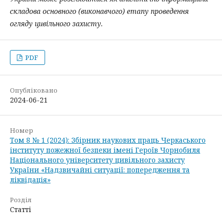
складова основного (виконавчого) етапу проведення
огляду цивільного захисту.
PDF
Опубліковано
2024-06-21
Номер
Том 8 № 1 (2024): Збірник наукових праць Черкаського
інституту пожежної безпеки імені Героїв Чорнобиля
Національного університету цивільного захисту
України «Надзвичайні ситуації: попередження та
ліквідація»
Розділ
Статті