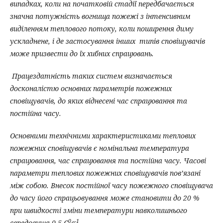
випадках, коли на початковій стадії передбачається
значна потужність вогнища пожежі з інтенсивним
виділенням теплового потоку, коли поширення диму
ускладнене, і де застосування інших типів сповіщувачів
може призвести до їх хибних спрацювань.
Працездатність таких систем визначається
досконалістю основних параметрів пожежних
сповіщувачів, до яких віднесені час спрацювання та
постійна часу.
Основними технічними характеристиками теплових
пожежних сповіщувачів є номінальна температура
спрацювання, час спрацювання та постійна часу. Часові
параметри теплових пожежних сповіщувачів пов’язані
між собою. Внесок постійної часу пожежного сповіщувача
до часу його спрацьовування може становити до 20 %
при швидкості зміни температури навколишнього
0
-1
середовища 0,5 С
с
.