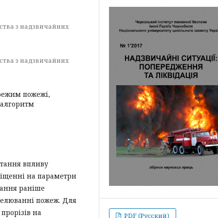
рства з надзвичайних
рства з надзвичайних
режим пожежі,
 алгоритм
итання впливу
міщенні на параметри
тання раніше
делюванні пожеж. Для
прорізів на
PDF (Русский)