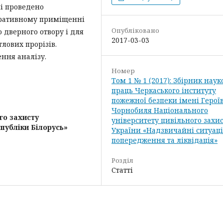
і проведено
тративному приміщенні
Опубліковано
 дверного отвору і для
2017-03-03
лових прорізів.
ння аналізу.
Номер
Том 1 № 1 (2017): Збірник нау
праць Черкаського інституту
пожежної безпеки імені Герої
Чорнобиля Національного
го захисту
університету цивільного захи
публіки Білорусь»
України «Надзвичайні ситуаці
попередження та ліквідація»
Розділ
Статті