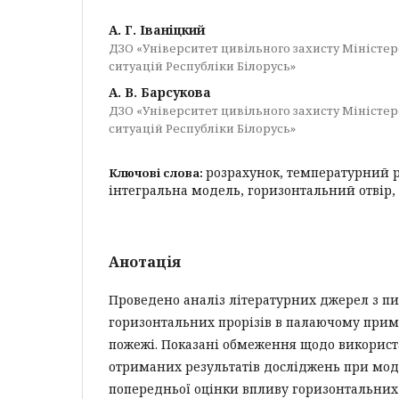
А. Г. Іваніцкий
ДЗО «Університет цивільного захисту Міністе
ситуацій Республіки Білорусь»
А. В. Барсукова
ДЗО «Університет цивільного захисту Міністе
ситуацій Республіки Білорусь»
розрахунок, температурний 
Ключові слова:
інтегральна модель, горизонтальний отвір,
Анотація
Проведено аналіз літературних джерел з п
горизонтальних прорізів в палаючому при
пожежі. Показані обмеження щодо викорис
отриманих результатів досліджень при мо
попередньої оцінки впливу горизонтальних 