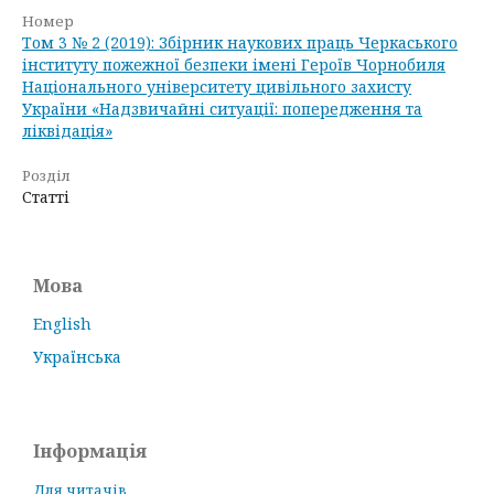
Номер
Том 3 № 2 (2019): Збірник наукових праць Черкаського
інституту пожежної безпеки імені Героїв Чорнобиля
Національного університету цивільного захисту
України «Надзвичайні ситуації: попередження та
ліквідація»
Розділ
Статті
Мова
English
Українська
Інформація
Для читачів