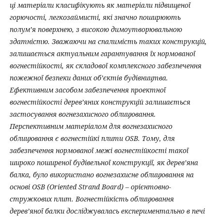
ці матеріали класифікують як матеріали підвищеної
горючості, легкозаймисті, які значно поширюють
полум’я поверхнею, з високою димоутворювальною
здатністю. Зважаючи на спалимість таких конструкцій,
залишається актуальним гарантування їх нормованої
вогнестійкості, як складової комплексного забезпечення
пожежної безпеки даних об’єктів будівництва.
Ефективним засобом забезпечення проектної
вогнестійкості дерев’яних конструкцій залишається
застосування вогнезахисного облицювання.
Перспективним матеріалом для вогнезахисного
облицювання є вогнестійкі плити OSB. Тому, для
забезпечення нормованої межі вогнестійкості такої
широко поширеної будівельної конструкції, як дерев’яна
балка, було використано вогнезахисне облицювання на
основі OSB (Oriented Strand Board) – орієнтовно-
стружкових плит. Вогнестійкість облицювання
дерев’яної балки досліджувалась експериментально в печі