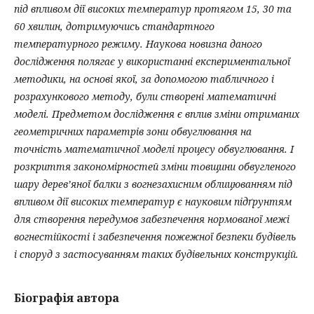
під впливом дії високих температур протягом 15, 30 та
60 хвилин, дотримуючись стандартного
температурного режиму. Наукова новизна даного
дослідження полягає у використанні експериментальної
методики, на основі якої, за допомогою табличного і
розрахункового методу, були створені математичні
моделі. Предметом дослідження є вплив зміни отриманих
геометричних параметрів зони обвуглювання на
точність математичної моделі процесу обвуглювання. І
розкриття закономірностей зміни товщини обвугленого
шару дерев’яної балки з вогнезахисним облицюванням під
впливом дії високих температур є науковим підґрунтям
для створення передумов забезпечення нормованої межі
вогнестійкості і забезпечення пожежної безпеки будівель
і споруд з застосуванням таких будівельних конструкцій.
Біографія автора