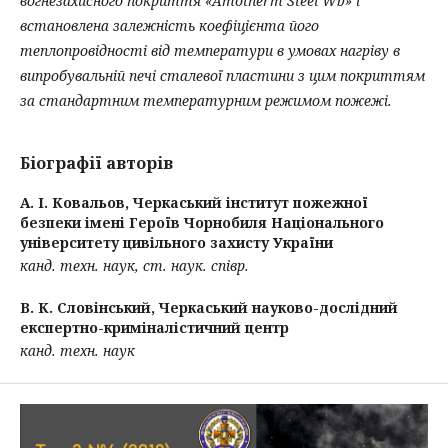
вогнезахисного покриття «Amotherm Steel Wb» і
встановлена залежність коефіцієнта його
теплопровідності від температури в умовах нагріву в
випробувальній печі сталевої пластини з цим покриттям
за стандартним температурним режимом пожежі.
Біографії авторів
А. І. Ковальов,
Черкаський інститут пожежної
безпеки імені Героїв Чорнобиля Національного
університету цивільного захисту України
канд. техн. наук, ст. наук. співр.
В. К. Словінський,
Черкаський науково-дослідний
експертно-криміналістичний центр
канд. техн. наук