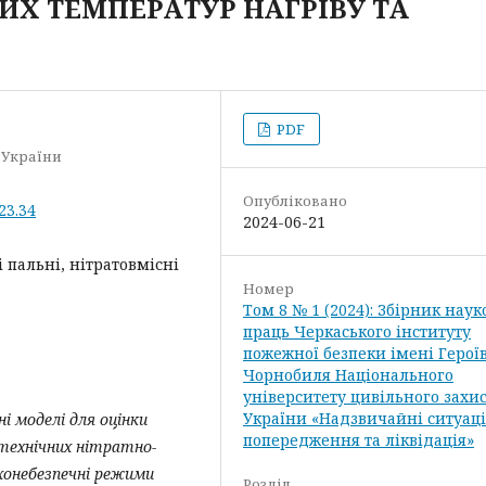
ИХ ТЕМПЕРАТУР НАГРІВУ ТА
PDF
 України
Опубліковано
23.34
2024-06-21
і пальні, нітратовмісні
Номер
Том 8 № 1 (2024): Збірник нау
праць Черкаського інституту
пожежної безпеки імені Герої
Чорнобиля Національного
університету цивільного захи
України «Надзвичайні ситуаці
 моделі для оцінки
попередження та ліквідація»
отехнічних нітратно-
хонебезпечні режими
Розділ