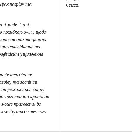
урах нагріву та
Статті
і моделі, які
ою похибкою 3–5% щодо
іротехнічних нітратно-
ють співвідношення
оефіцієнт ущільнення
ішніх термічних
гріву та зовнішні
ечні режими розвитку
яють визначати критичні
х може призвести до
ежовибухонебезпечного