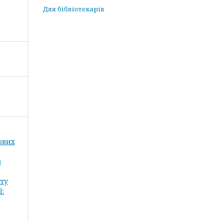
Для бібліотекарів
кових
в
сту
ї: