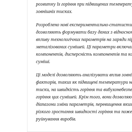
розвитку їх горіння при підвищених температ
зовнішніх тисках.
Розроблено нові експериментально-статистичн
дозволяють формувати базу даних з відносн
впливу технологічних параметрів на заряди п
металізованих сумішей. Ці параметри включа
компонентів, дисперсність компонентів та к
суміші.
Ці моделі дозволяють аналізувати вплив зовн
факторів, таких як підвищені температури на
тиски, на швидкість горіння та вибухонебезп
горіння цих сумішей. Крім того, вони дозвол
діапазони зміни параметрів, перевищення яки
різкого зростання швидкості горіння та пож
руйнування виробів.