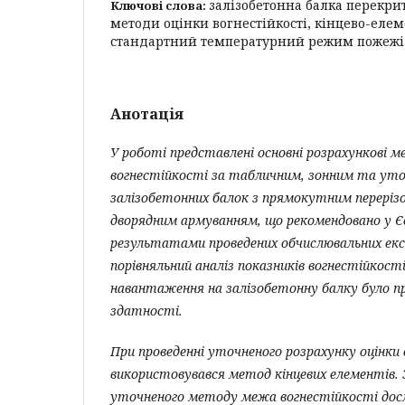
залізобетонна балка перекрит
Ключові слова:
методи оцінки вогнестійкості, кінцево-еле
стандартний температурний режим пожежі
Анотація
У роботі представлені основні розрахункові 
вогнестійкості за табличним, зонним та у
залізобетонних балок з прямокутним переріз
дворядним армуванням, що рекомендовано у Єв
результатами проведених обчислювальних екс
порівняльний аналіз показників вогнестійкості
навантаження на залізобетонну балку було пр
здатності.
При проведенні уточненого розрахунку оцінки
використовувався метод кінцевих елементів.
уточненого методу межа вогнестійкості досл