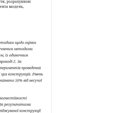
тя, розрахункові
мента модель,
методики щодо оцінки
точненим методами
ом,
із одиночним
рокоді 2. За
периментів проведений
 цих конструкцій. Рівень
ийнято 50% від несучої
 вогнестійкості
 За результатами
іджуваної конструкції