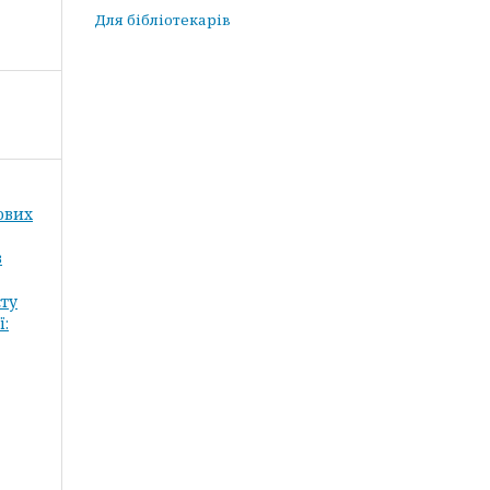
Для бібліотекарів
кових
в
сту
ї: