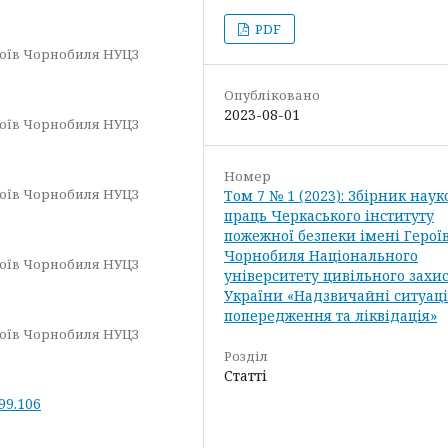
PDF
роїв Чорнобиля НУЦЗ
Опубліковано
2023-08-01
роїв Чорнобиля НУЦЗ
Номер
роїв Чорнобиля НУЦЗ
Том 7 № 1 (2023): Збірник нау
праць Черкаського інституту
пожежної безпеки імені Герої
Чорнобиля Національного
роїв Чорнобиля НУЦЗ
університету цивільного захи
України «Надзвичайні ситуаці
попередження та ліквідація»
роїв Чорнобиля НУЦЗ
Розділ
Статті
.99.106