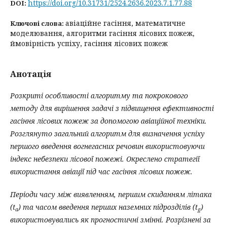
https://doi.org/10.31731/2524.2636.2023.7.1.77.88
DOI:
авіаційне гасіння, математичне
Ключові слова:
моделювання, алгоритми гасіння лісових пожеж,
ймовірність успіху, гасіння лісових пожеж
Анотація
Розкриті особливості алгоритму та покрокового
методу для вирішення задачі з підвищення ефективності
гасіння лісових пожеж за допомогою авіаційної техніки.
Розглянуто загальний алгоритм для
визначення успіху
першого введення вогнегасних речовин використовуючи
індекс небезпеки лісової пожежі. Окреслено стратегії
використання авіації під час гасіння лісових пожеж.
Періоди часу між виявленням, першим скиданням літака
(t
) та часом введення перших наземних підрозділів (t
)
a
g
використовувались як прогностичні змінні. Розрізнені за