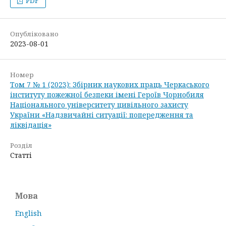
PDF
Опубліковано
2023-08-01
Номер
Том 7 № 1 (2023): Збірник наукових праць Черкаського
інституту пожежної безпеки імені Героїв Чорнобиля
Національного університету цивільного захисту
України «Надзвичайні ситуації: попередження та
ліквідація»
Розділ
Статті
Мова
English