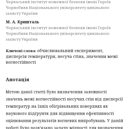
Черкаський інститут пожежної безпеки імені Героїв
Чорнобиля Національного університету цивільного
захисту України
М. А. Кришталь
Черкаський інститут пожежної безпеки імені Героїв
Чорнобиля Національного університету цивільного
захисту України
обчислювальний експеримент,
Ключові слова:
дисперсія температури, несуча стіна, значення межі
вогнестійкості
Анотація
Метою даної статті було визначення залежності
значень межі вогнестійкості несучих стін від дисперсії
температур на їхніх обігрівальних поверхнях як
наукового підґрунтя для підвищення ефективності
оцінювання результатів вогневих випробувань. У даній
роботі було розв’язано задачу міцності для визначення