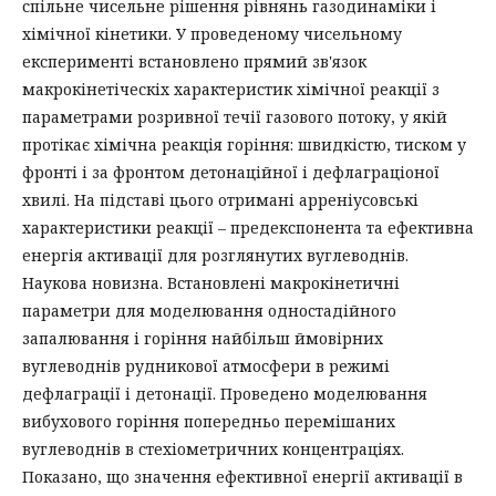
спільне чисельне рішення рівнянь газодинаміки і
хімічної кінетики. У проведеному чисельному
експерименті встановлено прямий зв'язок
макрокінетіческіх характеристик хімічної реакції з
параметрами розривної течії газового потоку, у якій
протікає хімічна реакція горіння: швидкістю, тиском у
фронті і за фронтом детонаційної і дефлаграціоної
хвилі. На підставі цього отримані арреніусовські
характеристики реакції – предекспонента та ефективна
енергія активації для розглянутих вуглеводнів.
Наукова новизна. Встановлені макрокінетичні
параметри для моделювання одностадійного
запалювання і горіння найбільш ймовірних
вуглеводнів рудникової атмосфери в режимі
дефлаграції і детонації. Проведено моделювання
вибухового горіння попередньо перемішаних
вуглеводнів в стехіометричних концентраціях.
Показано, що значення ефективної енергії активації в