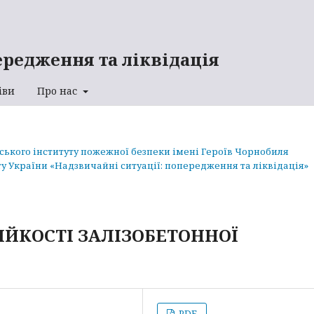
ередження та ліквідація
іви
Про нас
аського інституту пожежної безпеки імені Героїв Чорнобиля
у України «Надзвичайні ситуації: попередження та ліквідація»
ЙКОСТІ ЗАЛІЗОБЕТОННОЇ
PDF