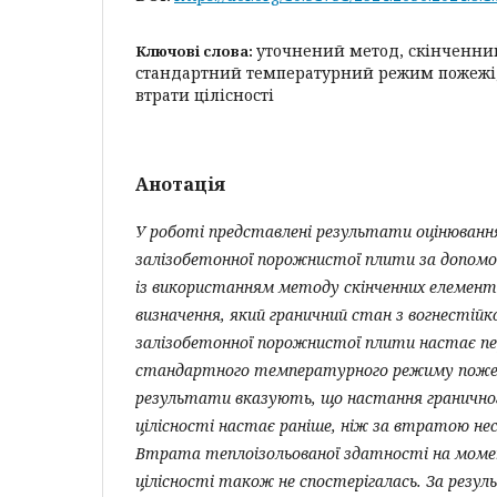
уточнений метод, скінченни
Ключові слова:
стандартний температурний режим пожежі, 
втрати цілісності
Анотація
У роботі представлені результати оцінюванн
залізобетонної порожнистої плити за допом
із використанням методу скінченних елемен
визначення, який граничний стан з вогнестійк
залізобетонної порожнистої плити настає пе
стандартного температурного режиму поже
результати вказують, що настання граничн
цілісності настає раніше, ніж за втратою нес
Втрата теплоізольованої здатності на мом
цілісності також не спостерігалась. За резу