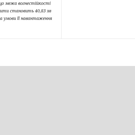
що межа вогнестійкості
лити становить 40,83 хв
а умови її навантаження