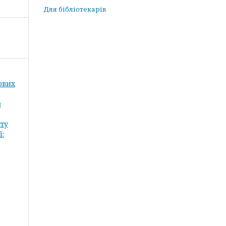
Для бібліотекарів
кових
в
сту
ї: