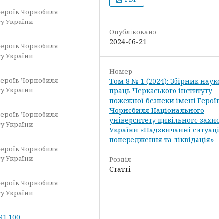
Героїв Чорнобиля
ту України
Опубліковано
2024-06-21
Героїв Чорнобиля
ту України
Номер
Героїв Чорнобиля
Том 8 № 1 (2024): Збірник нау
ту України
праць Черкаського інституту
пожежної безпеки імені Герої
Чорнобиля Національного
Героїв Чорнобиля
університету цивільного захи
ту України
України «Надзвичайні ситуаці
попередження та ліквідація»
Героїв Чорнобиля
ту України
Розділ
Статті
Героїв Чорнобиля
ту України
.91.100