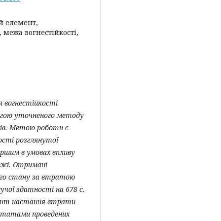
й елемент,
межа вогнестійкості,
я вогнестійкості
огою уточненого методу
тів. Метою роботи
є
ості розглянутої
ршим в умовах впливу
жі.
Отримані
ого стану за втратою
учої здатності на 678 с.
ент настання втрати
льтатами проведених