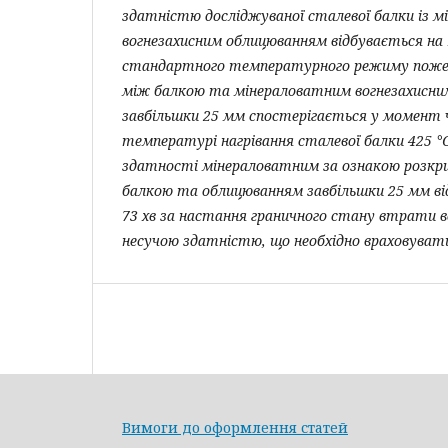
здатністю досліджуваної сталевої балки із 
вогнезахисним облицюванням відбувається на 
стандартного температурного режиму поже
між балкою та мінераловатним вогнезахисн
завбільшки 25 мм спостерігається у момент ч
температурі нагрівання сталевої балки 425 °
здатності мінераловатним за ознакою розк
балкою та облицюванням завбільшки 25 мм ві
73 хв за настання граничного стану втрати в
несучою здатністю, що необхідно враховувати
Вимоги до оформлення статей