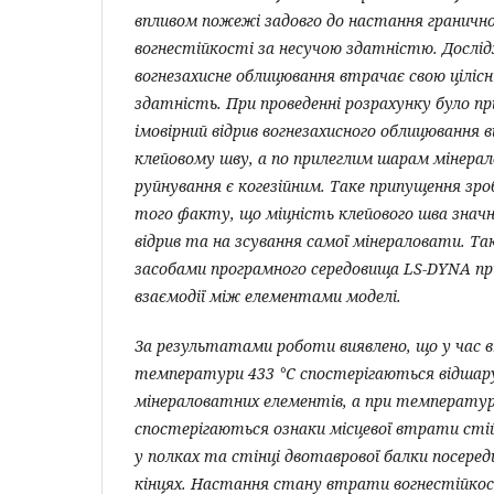
впливом пожежі задовго до настання гранич
вогнестійкості за несучою здатністю. Дослід
вогнезахисне облицювання втрачає свою цілісн
здатність. При проведенні розрахунку було п
імовірний відрив вогнезахисного облицювання в
клейовому шву, а по прилеглим шарам мінер
руйнування є когезійним. Таке припущення зро
того факту, що міцність клейового шва значн
відрив та на зсування самої мінераловати. Та
засобами програмного середовища LS-DYNA пр
взаємодії між елементами моделі.
За результатами роботи виявлено, що у час в
температури 433 °С спостерігаються відшару
мінераловатних елементів, а при температурі
спостерігаються ознаки місцевої втрати стій
у полках та стінці двотаврової балки посереди
кінцях. Настання стану втрати вогнестійкос