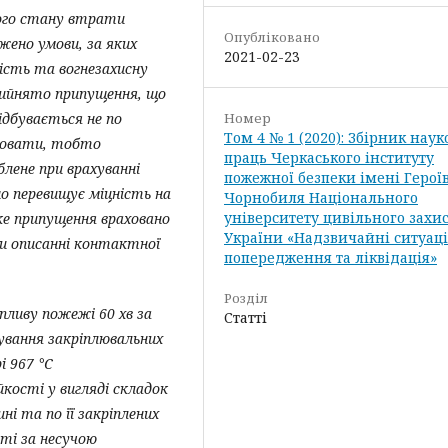
ного стану втрати
Опубліковано
жено умови, за яких
2021-02-23
ість та вогнезахисну
рийнято припущення, що
Номер
ідбувається не по
Том 4 № 1 (2020): Збірник нау
аловати, тобто
праць Черкаського інституту
блене при врахуванні
пожежної безпеки імені Герої
о перевищує міцність на
Чорнобиля Національного
університету цивільного захи
ке припущення враховано
України «Надзвичайні ситуаці
и описанні контактної
попередження та ліквідація»
Розділ
пливу пожежі 60 хв за
Статті
вання закріплювальних
 967 °С
кості у вигляді складок
ні та по її закріплених
ті за несучою