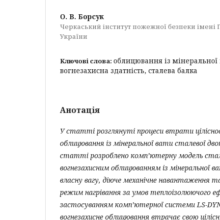
О. В. Борсук
Черкаський інститут пожежної безпеки імені 
України
облицювання із мінеральної в
Ключові слова:
вогнезахисна здатність, сталева балка
Анотація
У статті розглянуті процеси втрати ціліснос
облицювання із мінеральної вати сталевої дво
статті розроблено комп’ютерну модель стале
вогнезахисним облицюванням із мінеральної ва
власну вагу, діюче механічне навантаження 
режим нагрівання за умов теплоізолюючого е
застосуванням комп’ютерної системи LS-DYN
вогнезахисне облицювання втрачає свою ціліс