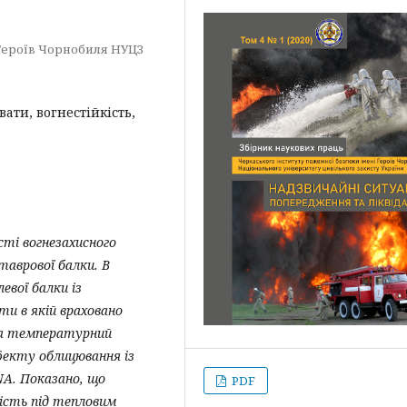
Героїв Чорнобиля НУЦЗ
ати, вогнестійкість,
ті вогнезахисного
таврової балки. В
вої балки із
ти в якій враховано
та температурний
фекту облицювання із
A. Показано, що
PDF
ність під тепловим