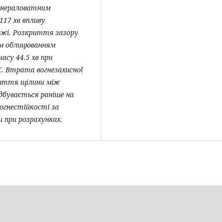
мінераловатним
117 хв впливу
жі. Розкриття зазору
им облицюванням
асу 44.5 хв при
С. Втрата вогнезахисної
риття щілини між
дбувається раніше на
огнестійкості за
 при розрахунках.