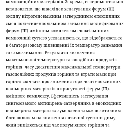
композиційних матеріалів. Зокрема, еспериментально
встановлено, що внаслідок хелатування ферум (ІІІ)
оксиду нітрогеновмісним затвердником епоксидних
смол поліетиленполіаміном займання модифікованих
ферум (ІІІ)-амінним комплексом епоксіамінних
композицій суттєво ускладнюється, що відображається
в багаторазовому підвищенні їх температур займання
та самозаймання. Результати визначення
максимальної температури газоподібних продуктів
горіння, часу досягнення максимальної температури
газоподібних продуктів горіння та втрати маси при
горінні свідчать про зниження горючості епоксидних
полімерних матеріалів в присутності ферум (ІІІ)-
амінного комплексу. Ефективність застосування
синтезованого антипірена-затвердника в епоксидних
полімерних матеріалах зумовлена також позитивним
його впливом на зниження оптичної густини диму,
який виділяється під час полум’яного горіння та