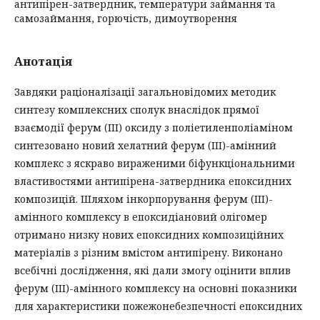
антипірен-затвердник, температури займання та
самозаймання, горючість, димоутворення
Анотація
Завдяки раціоналізації загальновідомих методик
синтезу комплексних сполук внаслідок прямої
взаємодії ферум (ІІІ) оксиду з поліетиленполіаміном
синтезовано новий хелатний ферум (ІІІ)-амінний
комплекс з яскраво вираженими біфункціональними
властивостями антипірена-затвердника епоксидних
композицій. Шляхом інкорпорування ферум (ІІІ)-
амінного комплексу в епоксидіановий олігомер
отримано низку нових епоксидних композиційних
матеріалів з різним вмістом антипірену. Виконано
всебічні дослідження, які дали змогу оцінити вплив
ферум (ІІІ)-амінного комплексу на основні показники
для характеристики пожежонебезпечності епоксидних