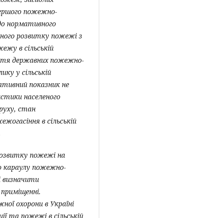
ершого пожежно-
 до нормативного
ьного розвитку
пожежі з
жежу в сільській
тя державних пожежно-
ику у сільській
ативний показник не
истики населеного
 руху, стан
жогасіння в сільській
.
розвитку пожежі на
о караулу пожежно-
ті визначити
 приміщенні.
ної охорони в Україні
ції та пожежі в сільській