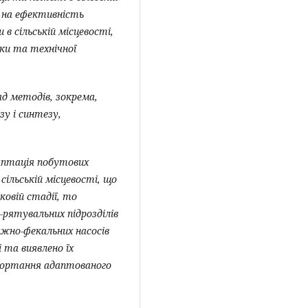
ь на ефективність
 в сільській місцевості
,
вки та технічної
д методів, зокрема,
зу і синтезу,
даптація побутових
сільській місцевості, що
овій стадії, то
-рятувальних підрозділів
жно-фекальних насосів
і та виявлено їх
згортання адаптованого