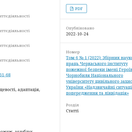
PDF
иттєдіяльності
Опубліковано
иттєдіяльності
2022-10-24
иттєдіяльності
Номер
Том 6 № 1 (2022): Збірник нау
иттєдіяльності
праць Черкаського інституту
пожежної безпеки імені Герої
.61-68
Чорнобиля Національного
університету цивільного захи
України «Надзвичайні ситуаці
цевості, адаптація,
попередження та ліквідація»
Розділ
Статті
пожеж, загиблих