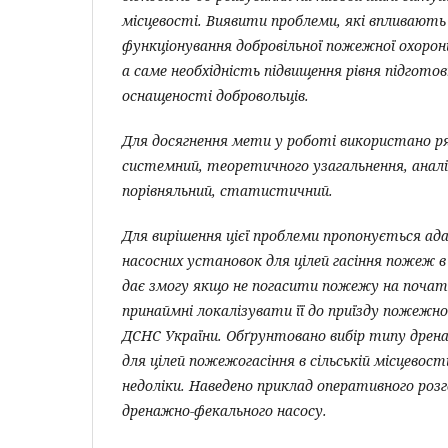
місцевості. Виявити проблеми, які впливают
функціонування добровільної пожежної охорони
а саме необхідність підвищення рівня підгото
оснащеності добровольців.
Для досягнення мети у роботі використано ря
системний, теоретичного узагальнення, аналі
порівняльний, статистичний.
Для вирішення цієї проблеми пропонується а
насосних установок для цілей гасіння пожеж в 
дає змогу якщо не погасити пожежу на початк
принаймні локалізувати її до приїзду пожежно
ДСНС України. Обґрунтовано вибір типу
дрена
для цілей пожежогасіння в сільській місцевост
недоліки. Наведено приклад оперативного ро
дренажно-фекального насосу.