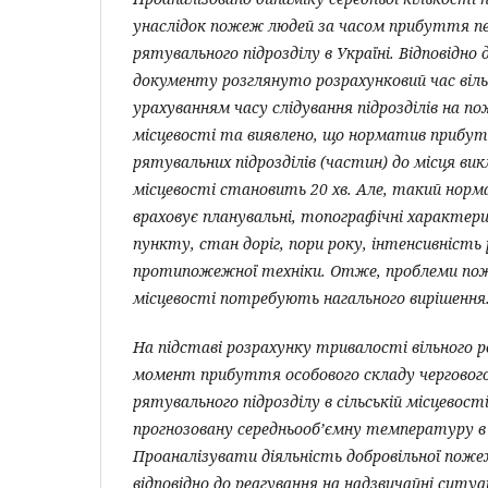
унаслідок пожеж людей за часом прибуття п
рятувального підрозділу
в Україні. Відповідно
документу розглянуто розрахунковий час віл
урахуванням
часу слідування підрозділів на по
місцевості
та виявлено, що
норматив прибут
рятувальних підрозділів (частин) до місця викл
місцевості становить 20 хв. Але, такий норм
враховує планувальні, топографічні характер
пункту, стан доріг, пори року, інтенсивність
протипожежної техніки. Отже, проблеми поже
місцевості потребують нагального вирішення
На підставі розрахунку тривалості вільного 
момент прибуття особового складу черговог
рятувального підрозділу в сільській місцевос
прогнозовану середньооб’ємну температуру в
Проаналізувати діяльність добровільної пожеж
відповідно до реагування на надзвичайні ситуа