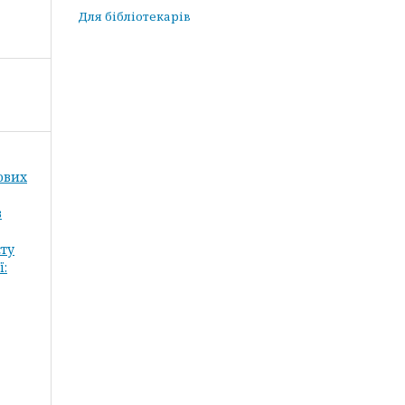
Для бібліотекарів
кових
в
сту
ї: